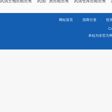
武清土地出租出售
武清厂房出租出售
武清仓库出租出售
网站首页
|
招商引资
|
投
Co
本站为非官方