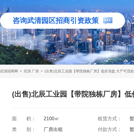
咨询武清园区招商引资政策
武清招商网
>
武清 厂房
>
(出售)北辰工业园【带院独栋厂房】低价清盘 大产可贷款
(出售)北辰工业园【带院独栋厂房】低
面 积：
2100㎡
租赁方式：
类 别：
厂房出租
付款方式：