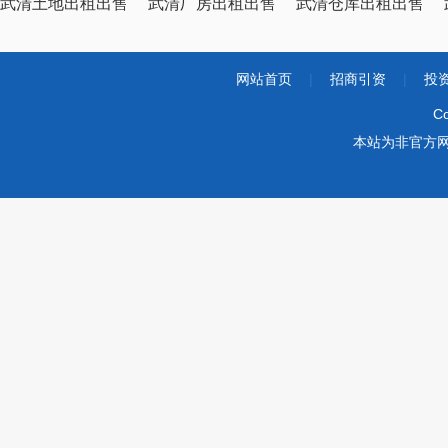
武清土地出租出售
武清厂房出租出售
武清仓库出租出售
网站首页
|
招商引资
|
投
Co
本站为非官方