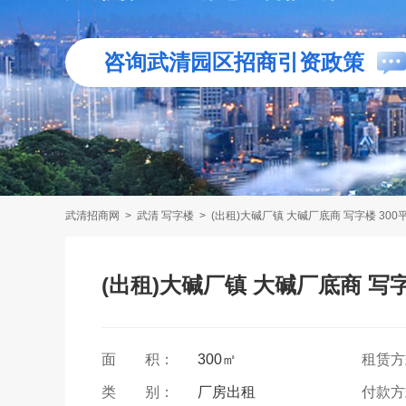
咨询武清园区招商引资政策
武清招商网
>
武清 写字楼
>
(出租)大碱厂镇 大碱厂底商 写字楼 300
(出租)大碱厂镇 大碱厂底商 写字
面 积：
300㎡
租赁
类 别：
厂房出租
付款