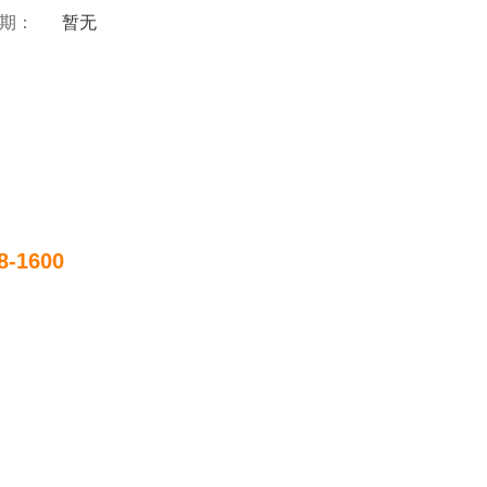
 期：
暂无
8-1600