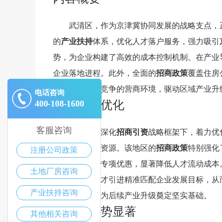
武清区，作为京津冀协同发展的战略支点，
的
产业扶持
体系，优化人才落户服务，强力吸引
势，为企业构建了高效的成本控制机制。在产业
企业落地进程。此外，全面的
招商政策
覆盖住房
业打造了高度竞争的营商环境，驱动区域产业升
电话咨询
人才落户优化
400-108-1600
客服咨询
武清区在深化
招商引资
战略框架下，着力优
域的高端人才资源。该地区的
招商政策
特别强化
注册公司政策
及
住房公积金
专项优惠，显著降低人才流动成本
土地厂房咨询
需求，确保人才引进精准匹配企业发展目标，从
产业扶持咨询
等配套措施，为后续产业升级奠定坚实基础。
低成本优势显著
其他相关咨询