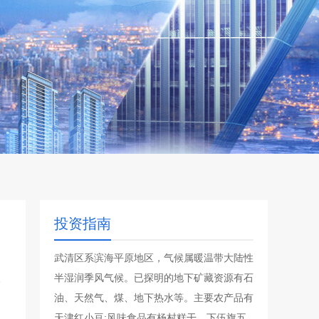
投资指南
武清区系滨海平原地区，气候属暖温带大陆性
半湿润季风气候。已探明的地下矿藏资源有石
油、天然气、煤、地下热水等。主要农产品有
天津红小豆;风味食品有杨村糕干、下伍旗五