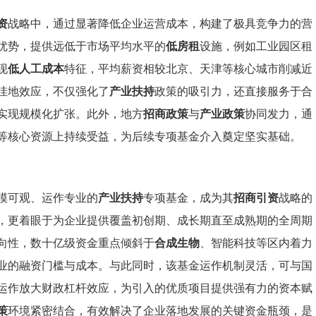
资
战略中，通过显著降低企业运营成本，构建了极具竞争力的营
优势，提供远低于市场平均水平的
低房租
设施，例如工业园区租
现
低人工成本
特征，平均薪资相较北京、天津等核心城市削减近
洼地效应，不仅强化了
产业扶持
政策的吸引力，还直接服务于合
实现规模化扩张。此外，地方
招商政策
与
产业政策
协同发力，通
等核心资源上持续受益，为后续专项基金介入奠定坚实基础。
模可观、运作专业的
产业扶持
专项基金，成为其
招商引资
战略的
，更着眼于为企业提供覆盖初创期、成长期直至成熟期的全周期
向性，数十亿级资金重点倾斜于
合成生物
、智能科技等区内着力
业的融资门槛与成本。与此同时，该基金运作机制灵活，可与国
运作放大财政杠杆效应，为引入的优质项目提供强有力的资本赋
策
环境紧密结合，有效解决了企业落地发展的关键资金瓶颈，是