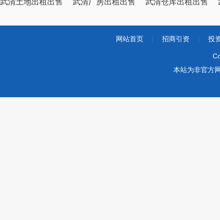
武清土地出租出售
武清厂房出租出售
武清仓库出租出售
网站首页
|
招商引资
|
投
Co
本站为非官方