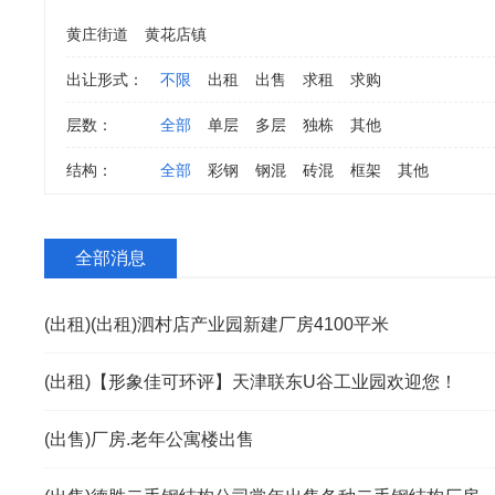
黄庄街道
黄花店镇
出让形式：
不限
出租
出售
求租
求购
层数：
全部
单层
多层
独栋
其他
结构：
全部
彩钢
钢混
砖混
框架
其他
全部消息
(出租)(出租)泗村店产业园新建厂房4100平米
(出租)【形象佳可环评】天津联东U谷工业园欢迎您！
(出售)厂房.老年公寓楼出售