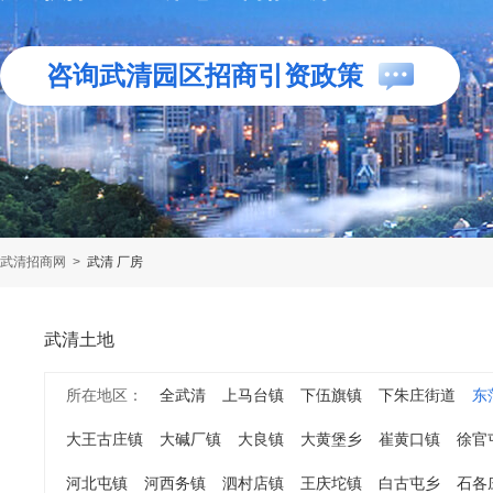
咨询武清园区招商引资政策
武清招商网
>
武清 厂房
武清土地
所在地区：
全武清
上马台镇
下伍旗镇
下朱庄街道
东
大王古庄镇
大碱厂镇
大良镇
大黄堡乡
崔黄口镇
徐官
河北屯镇
河西务镇
泗村店镇
王庆坨镇
白古屯乡
石各